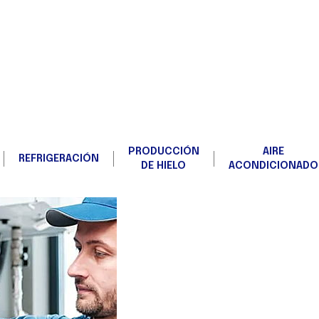
PRODUCCIÓN
AIRE
REFRIGERACIÓN
DE HIELO
ACONDICIONADO
EMPRE
Bienvenido a nuestra pá
empresa especializada en
de
Refrigeración nacional e
instalación de sistemas 