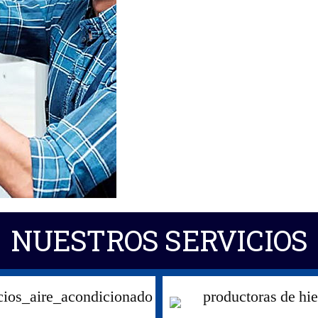
empresa posee un excelen
ingenieros altamente especia
de proyectos y montajes, ad
nuestros clientes.
NUESTROS SERVICIOS