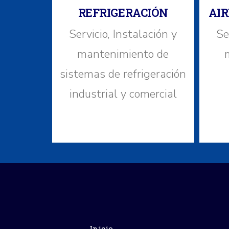
REFRIGERACIÓN
AIR
Servicio, Instalación y
Se
mantenimiento de
sistemas de refrigeración
industrial y comercial
Inicio