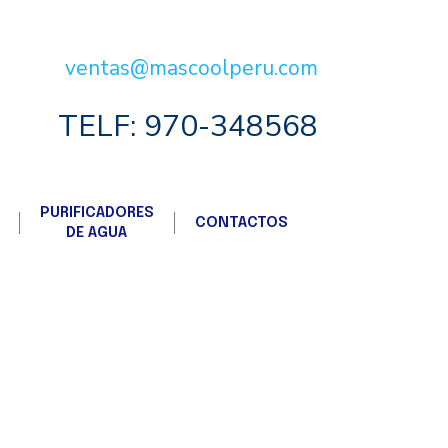
ventas@mascoolperu.com
TELF: 970-348568
PURIFICADORES
CONTACTOS
DE AGUA
SA
gina web. Somos
MASCOOL PERU SAC.
, una
 sistemas de
Aire acondicionado
, sistemas
 industrial
, distribución y venta de
Hielo
e
de
Purificadores y Filtros de agua.
Nuestra