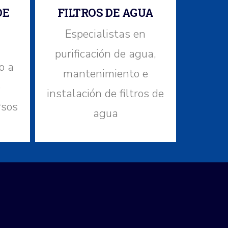
DE
FILTROS DE AGUA
Especialistas en
purificación de agua,
o a
mantenimiento e
e
instalación de filtros de
rsos
agua